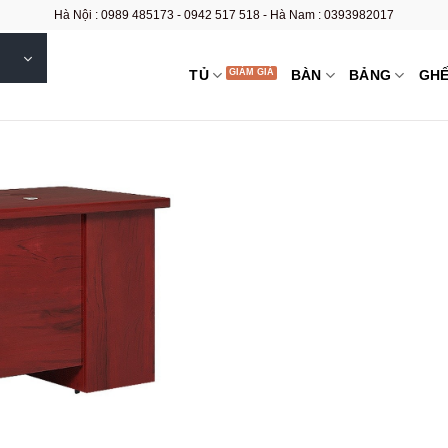
Hà Nội : 0989 485173 - 0942 517 518 - Hà Nam : 0393982017
TỦ
BÀN
BẢNG
GH