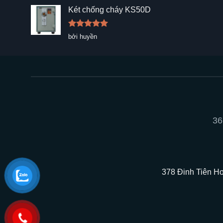
sao
Két chống cháy KS50D
Được xếp
bởi huyền
hạng
5
5
sao
36
378 Đinh Tiên Ho