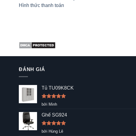
Hình thức thanh toán
ĐÁNH GIÁ
Tủ TU09K8CK
Được xếp
bởi Minh
hạng
5
5
sao
Ghế SG924
Được xếp
bởi Hùng Lê
hạng
5
5