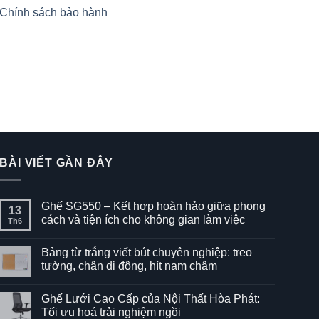
Chính sách bảo hành
BÀI VIẾT GẦN ĐÂY
Ghế SG550 – Kết hợp hoàn hảo giữa phong
13
cách và tiện ích cho không gian làm việc
Th6
Không
có
Bảng từ trắng viết bút chuyên nghiệp: treo
bình
luận
tường, chân di động, hít nam châm
ở
Ghế
Không
SG550
có
Ghế Lưới Cao Cấp của Nội Thất Hòa Phát:
–
bình
Kết
luận
Tối ưu hoá trải nghiệm ngồi
hợp
ở