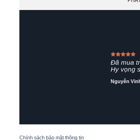
PHÁT
Giao hàn
rất chuyê
Shop nên
Hải Yến
/
Za
Chính sách bảo mật thông tin