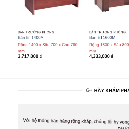
BÀN TRƯỞNG PHÒNG
BÀN TRƯỞNG PHÒNG
Bàn ET1400A
Bàn ET1600M
Rộng 1400 x Sâu 700 x Cao 760
Rộng 1600 x Sâu 800
mm
mm
3,717,000
₫
4,333,000
₫
HÃY KHÁM PHÁ
Với hệ thống bán hàng rộng khắp, chúng tôi hy v