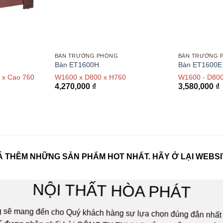
BÀN TRƯỞNG PHÒNG
BÀN TRƯỞNG 
Bàn ET1600H
Bàn ET1600E
 x Cao 760
W1600 x D800 x H760
W1600 - D800
4,270,000
₫
3,580,000
₫
 THÊM NHỮNG SẢN PHẨM HOT NHẤT. HÃY Ở LẠI WEBSI
NỘI THẤT HÒA PHÁT
ọng sẽ mang đến cho Quý khách hàng sự lựa chọn đúng đắn n