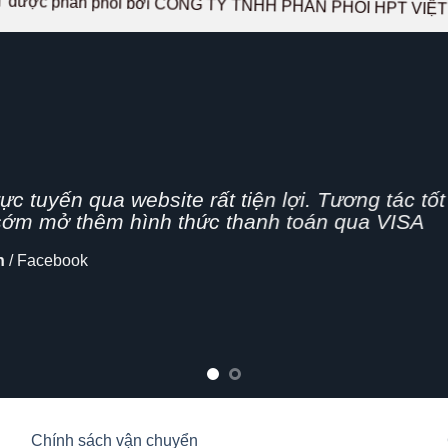
 được phân phối bởi CÔNG TY TNHH PHÂN PHỐI HPT VIỆ
g nhanh,
n nghiệp, hình thức bán hàng Online đang dần 
 cập nhật thêm tính năng chia sẻ mạng xã hội
lo
Chính sách vận chuyển