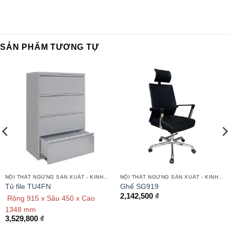
SẢN PHẨM TƯƠNG TỰ
NỘI THẤT NGỪNG SẢN XUẤT - KINH DOANH
NỘI THẤT NGỪNG SẢN XUẤT - KINH DOANH
Tủ file TU4FN
Ghế SG919
2,142,500
₫
Rộng 915 x Sâu 450 x Cao
1348 mm
3,529,800
₫