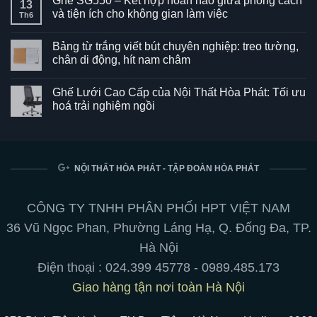
Ghế SG550 – Kết hợp hoàn hảo giữa phong cách
13
và tiện ích cho không gian làm việc
Th6
Không
có
Bảng từ trắng viết bút chuyên nghiệp: treo tường,
bình
luận
chân di động, hít nam châm
ở
Ghế
Không
SG550
có
Ghế Lưới Cao Cấp của Nội Thất Hòa Phát: Tối ưu
–
bình
Kết
luận
hoá trải nghiệm ngồi
hợp
ở
hoàn
Bảng
Không
hảo
từ
có
giữa
trắng
bình
phong
viết
luận
cách
bút
ở
và
chuyên
Ghế
NỘI THẤT HÒA PHÁT - TẬP ĐOÀN HÒA PHÁT
tiện
nghiệp:
Lưới
ích
treo
Cao
cho
tường,
Cấp
không
chân
của
CÔNG TY TNHH PHÂN PHỐI HPT VIỆT NAM
gian
di
Nội
làm
động,
Thất
36 Vũ Ngọc Phan, Phường Láng Hạ, Q. Đống Đa, TP.
việc
hít
Hòa
nam
Phát:
Hà Nội
châm
Tối
ưu
Điện thoại :
024.399 45778
-
0989.485.173
hoá
trải
Giao hàng tận nơi toàn Hà Nội
nghiệm
ngồi