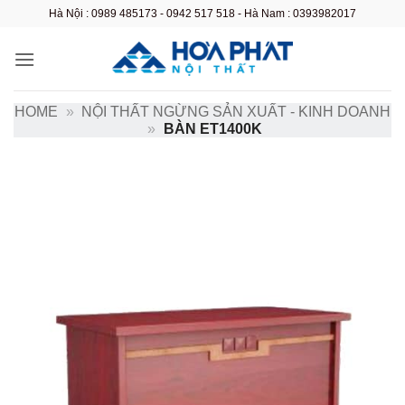
Bỏ
Hà Nội : 0989 485173 - 0942 517 518 - Hà Nam : 0393982017
qua
nội
dung
HOME
»
NỘI THẤT NGỪNG SẢN XUẤT - KINH DOANH
»
BÀN ET1400K