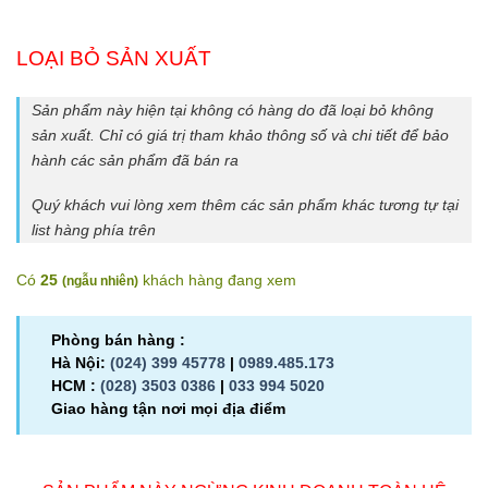
LOẠI BỎ SẢN XUẤT
Sản phẩm này hiện tại không có hàng do đã loại bỏ không
sản xuất. Chỉ có giá trị tham khảo thông số và chi tiết để bảo
hành các sản phẩm đã bán ra
Quý khách vui lòng xem thêm các sản phẩm khác tương tự tại
list hàng phía trên
Có
25
khách hàng đang xem
(
ngẫu nhiên
)
Phòng bán hàng :
Hà Nội:
(024) 399 45778
|
0989.485.173
HCM :
(028) 3503 0386
|
033 994 5020
Giao hàng tận nơi mọi địa điểm