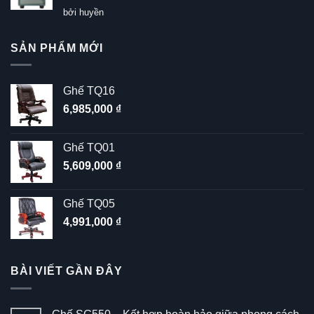
Được xếp
bởi huyền
hạng
5
5
sao
SẢN PHẨM MỚI
Ghế TQ16
6,985,000
₫
Ghế TQ01
5,609,000
₫
Ghế TQ05
4,991,000
₫
BÀI VIẾT GẦN ĐÂY