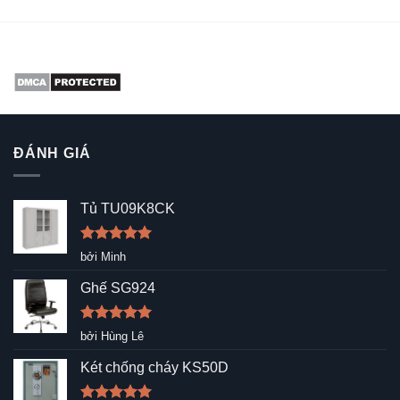
ĐÁNH GIÁ
Tủ TU09K8CK
Được xếp
bởi Minh
hạng
5
5
sao
Ghế SG924
Được xếp
bởi Hùng Lê
hạng
5
5
sao
Két chống cháy KS50D