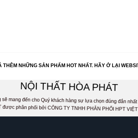
 THÊM NHỮNG SẢN PHẨM HOT NHẤT. HÃY Ở LẠI WEBSI
NỘI THẤT HÒA PHÁT
ọng sẽ mang đến cho Quý khách hàng sự lựa chọn đúng đắn n
 được phân phối bởi CÔNG TY TNHH PHÂN PHỐI HPT VIỆ