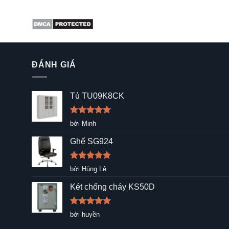
ĐÁNH GIÁ
Tủ TU09K8CK
Được xếp
bởi Minh
hạng
5
5
sao
Ghế SG924
Được xếp
bởi Hùng Lê
hạng
5
5
sao
Két chống cháy KS50D
Được xếp
bởi huyền
hạng
5
5