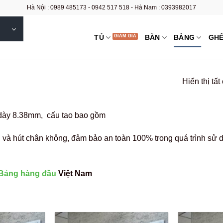
Hà Nội : 0989 485173 - 0942 517 518 - Hà Nam : 0393982017
TỦ
BÀN
BẢNG
GH
Hiển thị tất
ộ dày 8.38mm, cấu tao bao gồm
i và hút chân không, đảm bảo an toàn 100% trong quá trình sử 
t Bảng hàng đầu
Việt Na
m