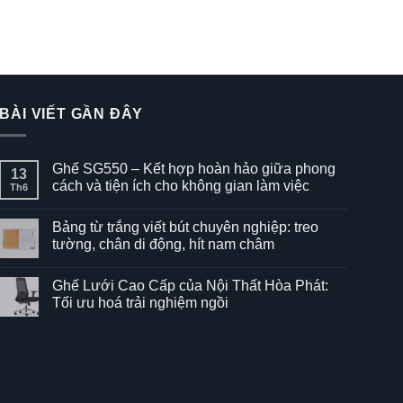
BÀI VIẾT GẦN ĐÂY
Ghế SG550 – Kết hợp hoàn hảo giữa phong
13
cách và tiện ích cho không gian làm việc
Th6
Không
có
Bảng từ trắng viết bút chuyên nghiệp: treo
bình
luận
tường, chân di động, hít nam châm
ở
Ghế
Không
SG550
có
Ghế Lưới Cao Cấp của Nội Thất Hòa Phát:
–
bình
Kết
luận
Tối ưu hoá trải nghiệm ngồi
hợp
ở
hoàn
Bảng
Không
hảo
từ
có
giữa
trắng
bình
phong
viết
luận
cách
bút
ở
và
chuyên
Ghế
tiện
nghiệp:
Lưới
ích
treo
Cao