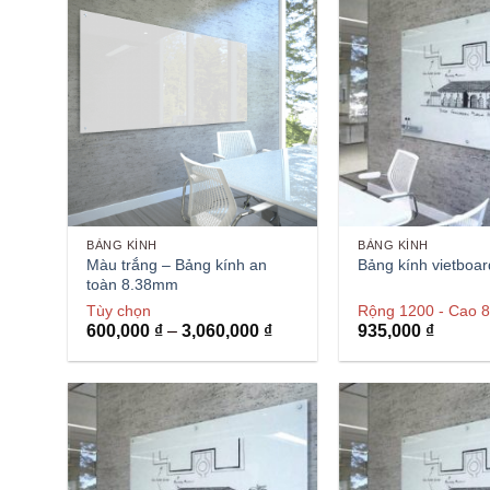
BẢNG KÍNH
BẢNG KÍNH
Màu trắng – Bảng kính an
Bảng kính vietboa
toàn 8.38mm
Tùy chọn
Rộng 1200 - Cao 
Khoảng
600,000
₫
–
3,060,000
₫
935,000
₫
giá:
từ
600,000 ₫
đến
3,060,000 ₫