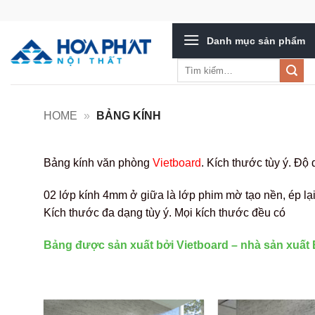
Bỏ
qua
Danh mục sản phẩm
nội
dung
Tìm
kiếm:
HOME
»
BẢNG KÍNH
Bảng kính văn phòng
Vietboard
. Kích thước tùy ý. Đ
02 lớp kính 4mm ở giữa là lớp phim mờ tạo nền, ép lạ
Kích thước đa dạng tùy ý. Mọi kích thước đều có
Bảng được sản xuất bởi Vietboard – nhà sản xuấ