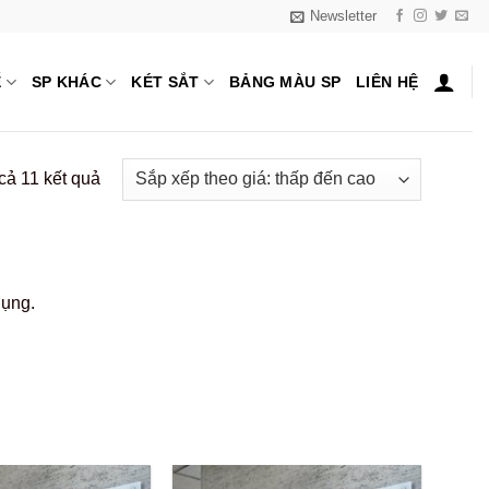
Newsletter
Ế
SP KHÁC
KÉT SẮT
BẢNG MÀU SP
LIÊN HỆ
Đã
 cả 11 kết quả
sắp
xếp
theo
giá:
dụng.
thấp
đến
cao