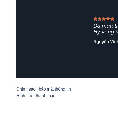
Giao hà
rất chuy
Shop nên
Hải Yến
/
Z
Chính sách bảo mật thông tin
Hình thức thanh toán