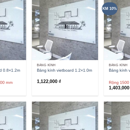
KM 10%
BẢNG KÍNH
BẢNG KÍNH
rd 0.8×1.2m
Bảng kính vietboard 1.2×1.0m
Bảng kính 
1,122,000
₫
800 mm
Rộng 1500
1,403,00