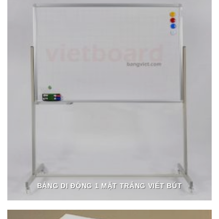
BẢNG DI ĐỘNG 1 MẶT TRẮNG VIẾT BÚT