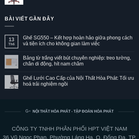
BÀI VIẾT GẦN ĐÂY
Ghế SG550 – Kết hợp hoàn hảo giữa phong cách
13
và tiện ích cho không gian làm việc
Th6
Không
có
Bảng từ trắng viết bút chuyên nghiệp: treo tường,
bình
luận
chân di động, hít nam châm
ở
Ghế
Không
SG550
có
Ghế Lưới Cao Cấp của Nội Thất Hòa Phát: Tối ưu
–
bình
Kết
luận
hoá trải nghiệm ngồi
hợp
ở
hoàn
Bảng
Không
hảo
từ
có
giữa
trắng
bình
phong
viết
luận
cách
bút
ở
và
chuyên
Ghế
NỘI THẤT HÒA PHÁT - TẬP ĐOÀN HÒA PHÁT
tiện
nghiệp:
Lưới
ích
treo
Cao
cho
tường,
Cấp
không
chân
của
CÔNG TY TNHH PHÂN PHỐI HPT VIỆT NAM
gian
di
Nội
làm
động,
Thất
36 Vũ Ngọc Phan, Phường Láng Hạ, Q. Đống Đa, TP.
việc
hít
Hòa