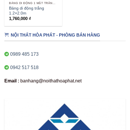
BẢNG DI ĐỘNG 1 MẶT TRẮNG VIẾT BÚT
Bảng di động trắng
1.2×2.0m
1,760,000
₫
NỘI THẤT HÒA PHÁT - PHÒNG BÁN HÀNG
0989 485 173
0942 517 518
Email :
banhang@noithathoaphat.net