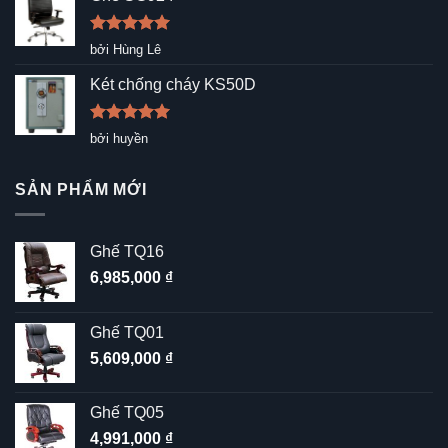
Được xếp
bởi Hùng Lê
hạng
5
5
sao
Két chống cháy KS50D
Được xếp
bởi huyền
hạng
5
5
sao
SẢN PHẨM MỚI
Ghế TQ16
6,985,000
₫
Ghế TQ01
5,609,000
₫
Ghế TQ05
4,991,000
₫