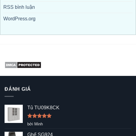
RSS bình luận
WordPress.org
ĐÁNH GIÁ
Tủ TU09K8CK
Được xếp
bởi Minh
hạng
5
5
sao
Ghế SG924