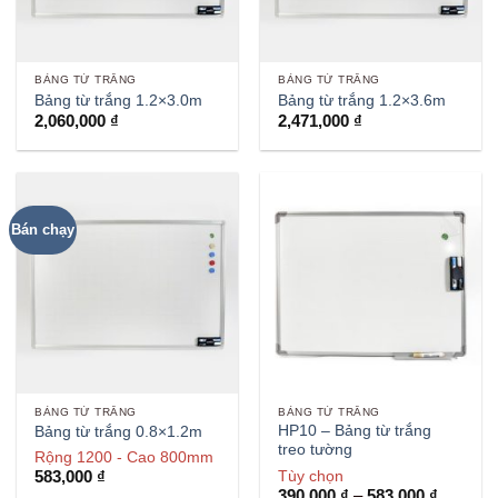
BẢNG TỪ TRẮNG
BẢNG TỪ TRẮNG
Bảng từ trắng 1.2×3.0m
Bảng từ trắng 1.2×3.6m
2,060,000
₫
2,471,000
₫
Bán chạy
BẢNG TỪ TRẮNG
BẢNG TỪ TRẮNG
HP10 – Bảng từ trắng
Bảng từ trắng 0.8×1.2m
treo tường
Rộng 1200 - Cao 800mm
Tùy chọn
583,000
₫
Khoảng
390,000
₫
–
583,000
₫