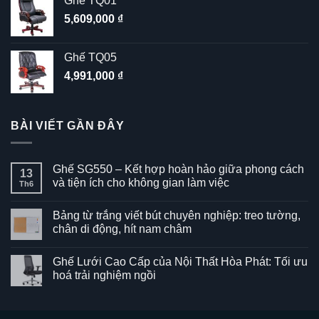
Ghế TQ01
5,609,000
₫
Ghế TQ05
4,991,000
₫
BÀI VIẾT GẦN ĐÂY
Ghế SG550 – Kết hợp hoàn hảo giữa phong cách
13
và tiện ích cho không gian làm việc
Th6
Không
có
Bảng từ trắng viết bút chuyên nghiệp: treo tường,
bình
luận
chân di động, hít nam châm
ở
Ghế
Không
SG550
có
Ghế Lưới Cao Cấp của Nội Thất Hòa Phát: Tối ưu
–
bình
Kết
luận
hoá trải nghiệm ngồi
hợp
ở
hoàn
Bảng
Không
hảo
từ
có
giữa
trắng
bình
phong
viết
luận