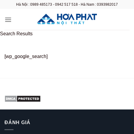
Bỏ
Hà Nội : 0989 485173 - 0942 517 518 - Hà Nam : 0393982017
qua
nội
dung
Search Results
[wp_google_search]
ĐÁNH GIÁ