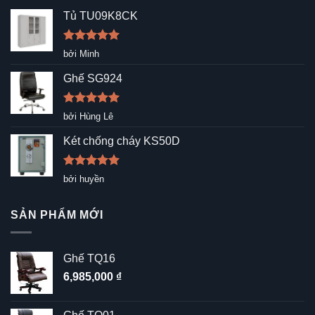
Tủ TU09K8CK
Được xếp
bởi Minh
hạng
5
5
sao
Ghế SG924
Được xếp
bởi Hùng Lê
hạng
5
5
sao
Két chống cháy KS50D
Được xếp
bởi huyền
hạng
5
5
sao
SẢN PHẨM MỚI
Ghế TQ16
6,985,000
₫