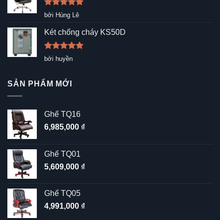
Được xếp
bởi Hùng Lê
hạng
5
5
sao
Két chống cháy KS50D
Được xếp
bởi huyền
hạng
5
5
sao
SẢN PHẨM MỚI
Ghế TQ16
6,985,000
₫
Ghế TQ01
5,609,000
₫
Ghế TQ05
4,991,000
₫