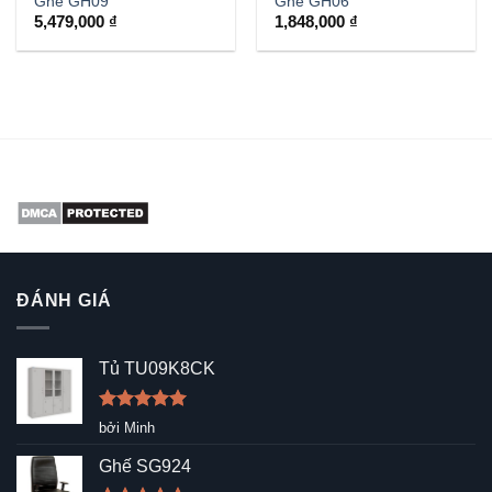
Ghế GH09
Ghế GH06
5,479,000
₫
1,848,000
₫
ĐÁNH GIÁ
Tủ TU09K8CK
Được xếp
bởi Minh
hạng
5
5
sao
Ghế SG924