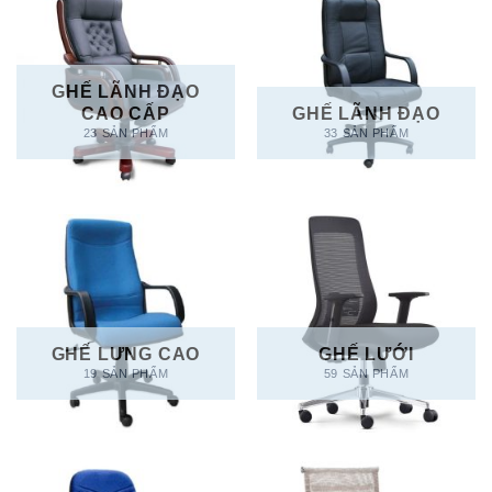
GHẾ LÃNH ĐẠO
CAO CẤP
GHẾ LÃNH ĐẠO
23 SẢN PHẨM
33 SẢN PHẨM
GHẾ LƯNG CAO
GHẾ LƯỚI
19 SẢN PHẨM
59 SẢN PHẨM