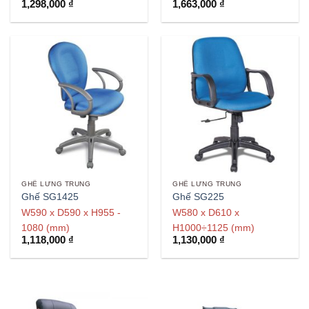
1,298,000
₫
1,663,000
₫
GHẾ LƯNG TRUNG
GHẾ LƯNG TRUNG
Ghế SG1425
Ghế SG225
W590 x D590 x H955 -
W580 x D610 x
1080 (mm)
H1000÷1125 (mm)
1,118,000
₫
1,130,000
₫