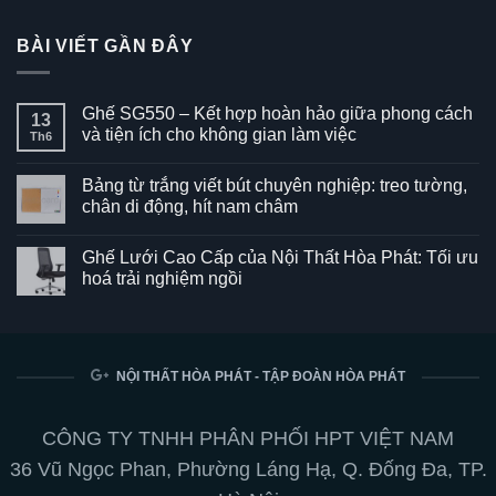
BÀI VIẾT GẦN ĐÂY
Ghế SG550 – Kết hợp hoàn hảo giữa phong cách
13
và tiện ích cho không gian làm việc
Th6
Không
có
Bảng từ trắng viết bút chuyên nghiệp: treo tường,
bình
luận
chân di động, hít nam châm
ở
Ghế
Không
SG550
có
Ghế Lưới Cao Cấp của Nội Thất Hòa Phát: Tối ưu
–
bình
Kết
luận
hoá trải nghiệm ngồi
hợp
ở
hoàn
Bảng
Không
hảo
từ
có
giữa
trắng
bình
phong
viết
luận
cách
bút
ở
và
chuyên
Ghế
NỘI THẤT HÒA PHÁT - TẬP ĐOÀN HÒA PHÁT
tiện
nghiệp:
Lưới
ích
treo
Cao
cho
tường,
Cấp
không
chân
của
CÔNG TY TNHH PHÂN PHỐI HPT VIỆT NAM
gian
di
Nội
làm
động,
Thất
36 Vũ Ngọc Phan, Phường Láng Hạ, Q. Đống Đa, TP.
việc
hít
Hòa
nam
Phát: