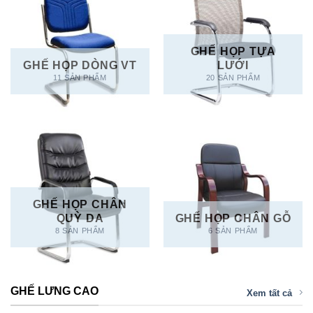
GHẾ HỌP TỰA
GHẾ HỌP DÒNG VT
LƯỚI
11 SẢN PHẨM
20 SẢN PHẨM
GHẾ HỌP CHÂN
QUỲ DA
GHẾ HỌP CHÂN GỖ
8 SẢN PHẨM
6 SẢN PHẨM
GHẾ LƯNG CAO
Xem tất cả