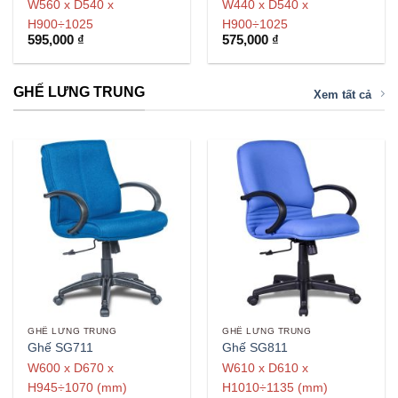
W560 x D540 x
W440 x D540 x
H900÷1025
H900÷1025
595,000
₫
575,000
₫
GHẾ LƯNG TRUNG
Xem tất cả
GHẾ LƯNG TRUNG
GHẾ LƯNG TRUNG
Ghế SG711
Ghế SG811
W600 x D670 x
W610 x D610 x
H945÷1070 (mm)
H1010÷1135 (mm)