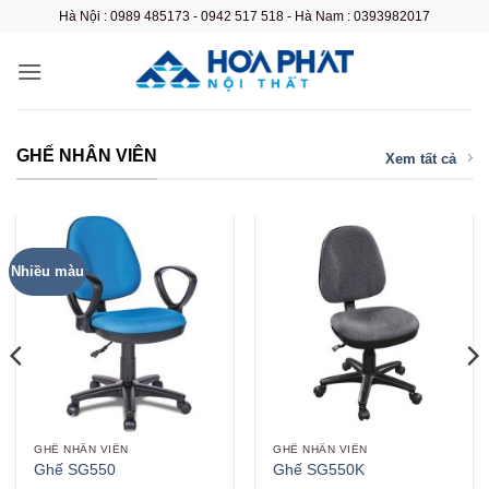
Bỏ
Hà Nội : 0989 485173 - 0942 517 518 - Hà Nam : 0393982017
qua
nội
dung
GHẾ NHÂN VIÊN
Xem tất cả
Nhiều màu
GHẾ NHÂN VIÊN
GHẾ NHÂN VIÊN
Ghế SG550
Ghế SG550K