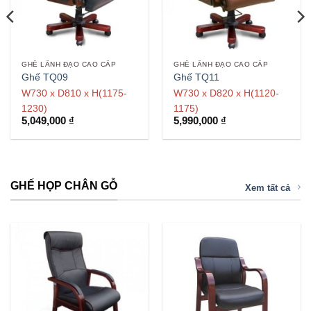
GHẾ LÃNH ĐẠO CAO CẤP
GHẾ LÃNH ĐẠO CAO CẤP
Ghế TQ09
Ghế TQ11
W730 x D810 x H(1175-
W730 x D820 x H(1120-
1230)
1175)
5,049,000
₫
5,990,000
₫
GHẾ HỌP CHÂN GỖ
Xem tất cả