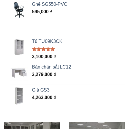
Ghế SG550-PVC
595,000
₫
Tủ TU09K3CK
5.00
1
trên 5
3,100,000
₫
dựa trên
đánh giá
Bàn chân sắt LC12
3,279,000
₫
Giá GS3
4,263,000
₫