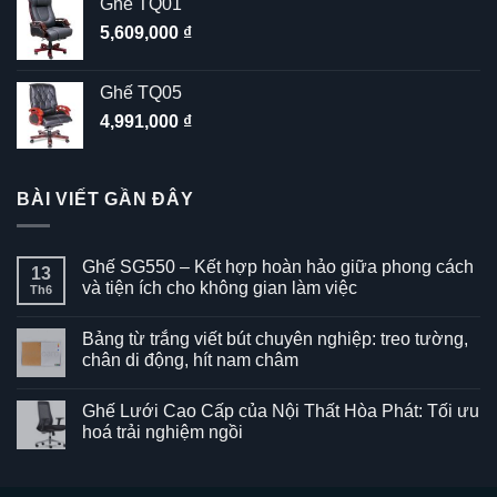
Ghế TQ01
5,609,000
₫
Ghế TQ05
4,991,000
₫
BÀI VIẾT GẦN ĐÂY
Ghế SG550 – Kết hợp hoàn hảo giữa phong cách
13
và tiện ích cho không gian làm việc
Th6
Không
có
Bảng từ trắng viết bút chuyên nghiệp: treo tường,
bình
luận
chân di động, hít nam châm
ở
Ghế
Không
SG550
có
Ghế Lưới Cao Cấp của Nội Thất Hòa Phát: Tối ưu
–
bình
Kết
luận
hoá trải nghiệm ngồi
hợp
ở
hoàn
Bảng
Không
hảo
từ
có
giữa
trắng
bình