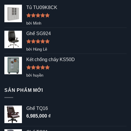
Tủ TU09K8CK
Được xếp
bởi Minh
hạng
5
5
sao
Ghế SG924
Được xếp
bởi Hùng Lê
hạng
5
5
sao
Két chống cháy KS50D
Được xếp
bởi huyền
hạng
5
5
sao
SẢN PHẨM MỚI
Ghế TQ16
6,985,000
₫