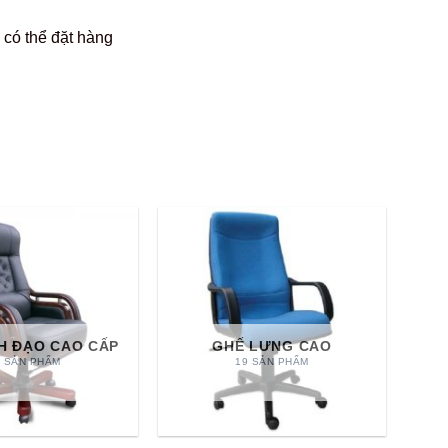
có thể đặt hàng
H ĐẠO CAO CẤP
GHẾ LƯNG CAO
3 SẢN PHẨM
19 SẢN PHẨM