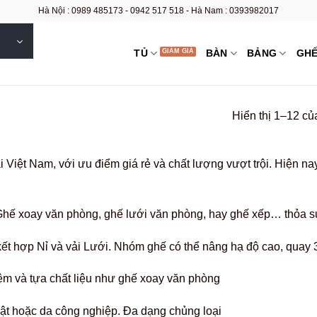
Hà Nội : 0989 485173 - 0942 517 518 - Hà Nam : 0393982017
TỦ
BÀN
BẢNG
GH
Hiển thị 1–12 củ
 Việt Nam, với ưu điểm giá rẻ và chất lượng vượt trội. Hiện n
Ghế xoay văn phòng, ghế lưới văn phòng, hay ghế xếp… thỏa s
ết hợp Nỉ và vải Lưới. Nhóm ghế có thể nâng hạ độ cao, quay 
m và tựa chất liệu như ghế xoay văn phòng
ật hoặc da công nghiệp. Đa dạng chủng loại