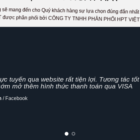
ọng sẽ mang đến cho Quý khách hàng sự lựa chọn đúng đắn n
 được phân phối bởi CÔNG TY TNHH PHÂN PHỐI HPT VIỆ
g nhanh,
n nghiệp, hình thức bán hàng Online đang dần 
cập nhật thêm tính năng chia sẻ mạng xã hội
lo