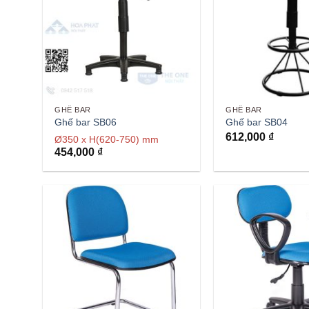
GHẾ BAR
GHẾ BAR
Ghế bar SB06
Ghế bar SB04
612,000
₫
Ø350 x H(620-750) mm
454,000
₫