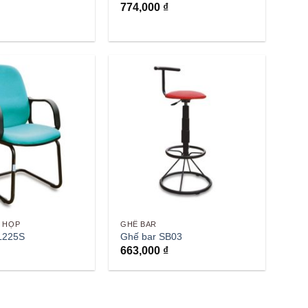
774,000
₫
 HỌP
GHẾ BAR
L225S
Ghế bar SB03
663,000
₫