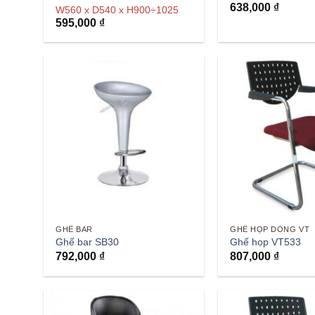
638,000
₫
W560 x D540 x H900÷1025
595,000
₫
GHẾ BAR
GHẾ HỌP DÒNG VT
Ghế bar SB30
Ghế họp VT533
792,000
₫
807,000
₫