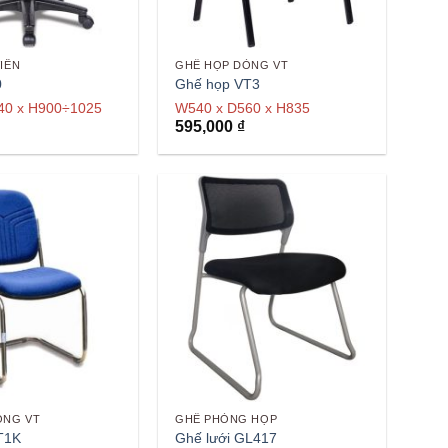
IÊN
GHẾ HỌP DÒNG VT
0
Ghế họp VT3
40 x H900÷1025
W540 x D560 x H835
595,000
₫
ÒNG VT
GHẾ PHÒNG HỌP
T1K
Ghế lưới GL417