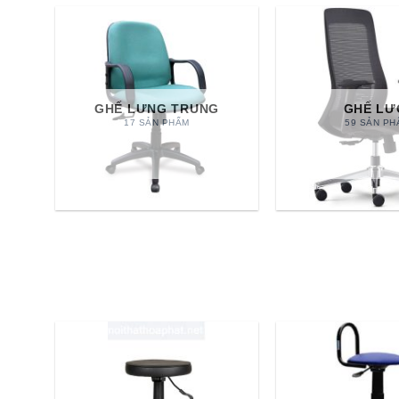
GHẾ LƯNG TRUNG
GHẾ LƯ
17 SẢN PHẨM
59 SẢN PH