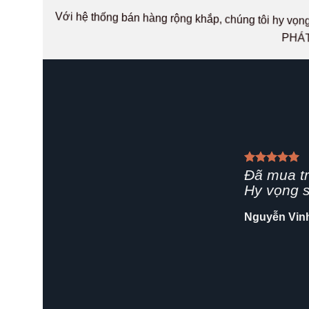
Với hệ thống bán hàng rộng khắp, chúng tôi hy v
PHÁT
Giao hàn
rất chuyê
Shop nên 
Hải Yến
/
Za