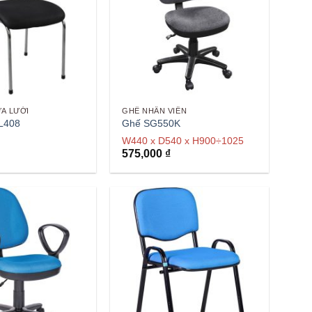
A LƯỚI
GHẾ NHÂN VIÊN
L408
Ghế SG550K
W440 x D540 x H900÷1025
575,000
₫