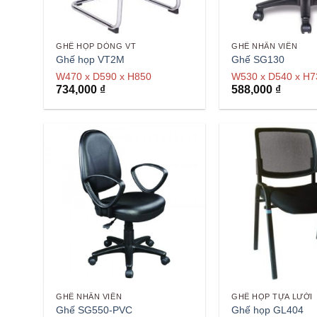
GHẾ HỌP DÒNG VT
GHẾ NHÂN VIÊN
Ghế họp VT2M
Ghế SG130
W470 x D590 x H850
W530 x D540 x H
734,000
₫
588,000
₫
GHẾ NHÂN VIÊN
GHẾ HỌP TỰA LƯỚI
Ghế SG550-PVC
Ghế họp GL404