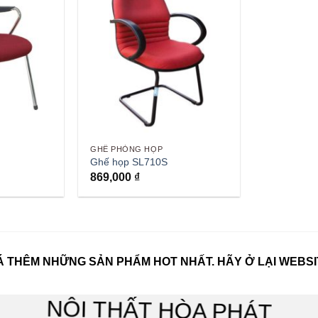
GHẾ PHÒNG HỌP
Ghế họp SL710S
869,000
₫
 THÊM NHỮNG SẢN PHẨM HOT NHẤT. HÃY Ở LẠI WEBSI
NỘI THẤT HÒA PHÁT