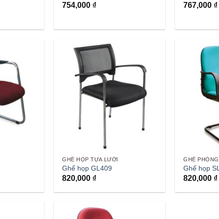
754,000
₫
767,000
₫
GHẾ HỌP TỰA LƯỚI
GHẾ PHÒNG
Ghế họp GL409
Ghế họp S
820,000
₫
820,000
₫