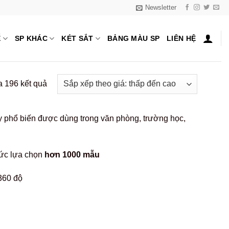
Newsletter
Ế
SP KHÁC
KÉT SẮT
BẢNG MÀU SP
LIÊN HỆ
Đã
a 196 kết quả
sắp
xếp
ay phổ biến được dùng trong văn phòng, trường học,
theo
giá:
thấp
ức lựa chọn
hơn 1000 mẫu
đến
cao
360 độ