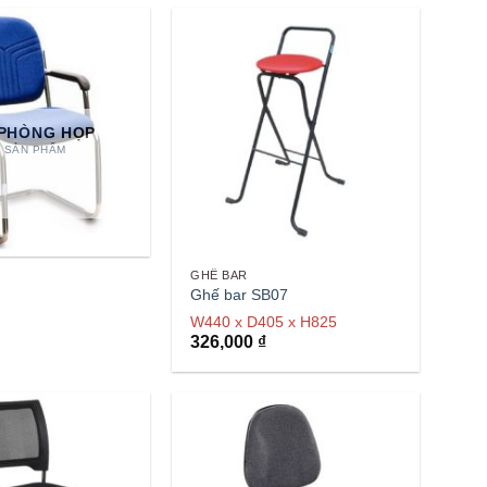
PHÒNG HỌP
7 SẢN PHẨM
GHẾ BAR
Ghế bar SB07
W440 x D405 x H825
326,000
₫