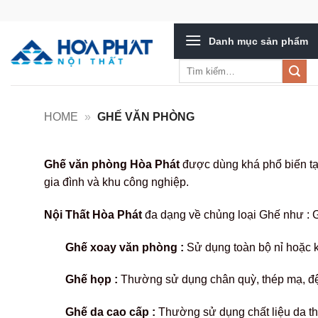
Bỏ
qua
Danh mục sản phẩm
nội
dung
Tìm
kiếm:
HOME
»
GHẾ VĂN PHÒNG
Ghế văn phòng Hòa Phát
được dùng khá phổ biến tại
gia đình và khu công nghiệp.
Nội Thất Hòa Phát
đa dạng về chủng loại Ghế như : 
Ghế xoay văn phòng :
Sử dụng toàn bộ nỉ hoặc k
Ghế họp :
Thường sử dụng chân quỳ, thép mạ, đệ
Ghế da cao cấp :
Thường sử dụng chất liệu da th