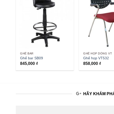
GHẾ BAR
GHẾ HỌP DÒNG VT
Ghế bar SB09
Ghế họp VT532
845,000
₫
858,000
₫
HÃY KHÁM PHÁ