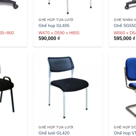
GHẾ HỌP TỰA LƯỚI
GHẾ NHÂN V
Ghế họp GL405
Ghế SG55
735÷860
W470 x D590 x H855
W560 x D5
590,000
₫
595,000
₫
GHẾ HỌP TỰA LƯỚI
GHẾ HỌP D
Ghế lưới GL420
Ghế họp V