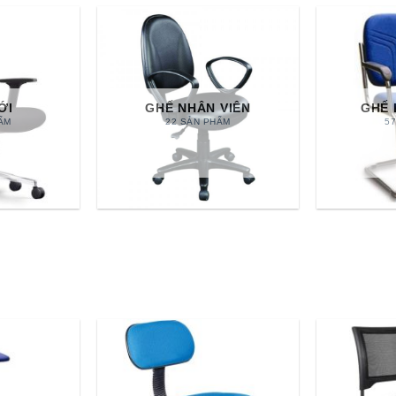
ỚI
GHẾ NHÂN VIÊN
GHẾ 
ẨM
22 SẢN PHẨM
5