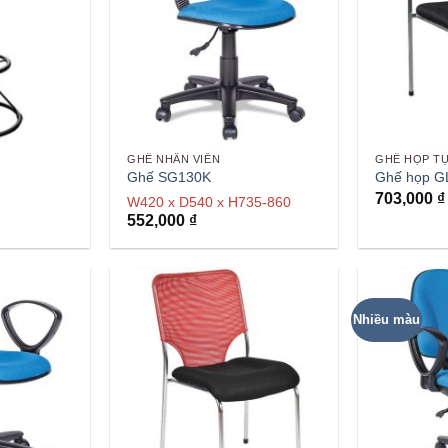
GHẾ NHÂN VIÊN
GHẾ HỌP TỰ
Ghế SG130K
Ghế họp G
703,000
₫
W420 x D540 x H735-860
552,000
₫
Nhiều màu