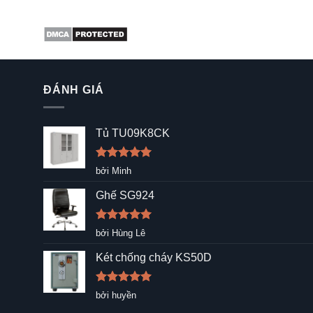
ĐÁNH GIÁ
Tủ TU09K8CK
Được xếp
bởi Minh
hạng
5
5
sao
Ghế SG924
Được xếp
bởi Hùng Lê
hạng
5
5
sao
Két chống cháy KS50D
Được xếp
bởi huyền
hạng
5
5