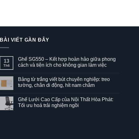
BÀI VIẾT GẦN ĐÂY
Ghế SG550 – Kết hợp hoàn hảo giữa phong
13
cách và tiện ích cho không gian làm việc
Th6
Không
có
Bảng từ trắng viết bút chuyên nghiệp: treo
bình
luận
tường, chân di động, hít nam châm
ở
Ghế
Không
SG550
có
Ghế Lưới Cao Cấp của Nội Thất Hòa Phát:
–
bình
Kết
luận
Tối ưu hoá trải nghiệm ngồi
hợp
ở
hoàn
Bảng
Không
hảo
từ
có
giữa
trắng
bình
phong
viết
luận
cách
bút
ở
và
chuyên
Ghế
tiện
nghiệp:
Lưới