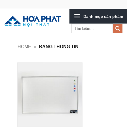
Bỏ
qua
Danh mục sản phẩm
nội
dung
Tìm
kiếm:
HOME
»
BẢNG THÔNG TIN