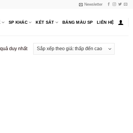
Newsletter
Ế
SP KHÁC
KÉT SẮT
BẢNG MÀU SP
LIÊN HỆ
t quả duy nhất