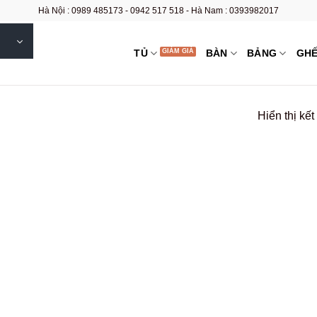
Hà Nội : 0989 485173 - 0942 517 518 - Hà Nam : 0393982017
TỦ
BÀN
BẢNG
GH
Hiển thị kế