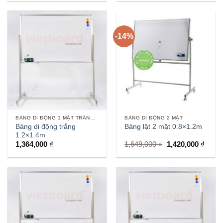
-14%
BẢNG DI ĐỘNG 1 MẶT TRẮNG VIẾT BÚT
BẢNG DI ĐỘNG 2 MẶT
Bảng di động trắng
Bảng lật 2 mặt 0.8×1.2m
1.2×1.4m
Giá
Giá
1,364,000
₫
1,649,000
₫
1,420,000
₫
gốc
hiện
là:
tại
1,649,000 ₫.
là:
1,420