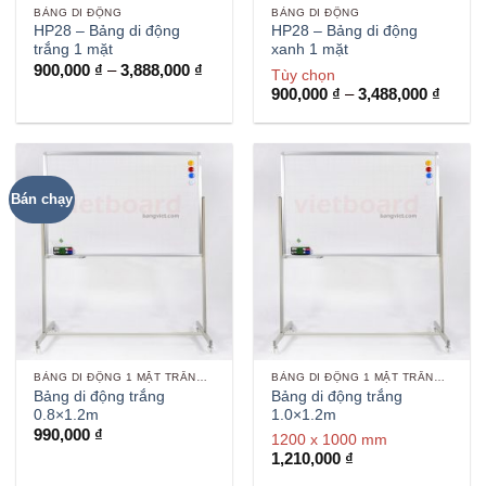
BẢNG DI ĐỘNG
BẢNG DI ĐỘNG
HP28 – Bảng di động
HP28 – Bảng di động
trắng 1 mặt
xanh 1 mặt
Khoảng
900,000
₫
–
3,888,000
₫
Tùy chọn
giá:
Khoản
900,000
₫
–
3,488,000
₫
từ
giá:
900,000 ₫
từ
đến
900,00
3,888,000 ₫
đến
3,488,
Bán chạy
BẢNG DI ĐỘNG 1 MẶT TRẮNG VIẾT BÚT
BẢNG DI ĐỘNG 1 MẶT TRẮNG VIẾT BÚT
Bảng di động trắng
Bảng di động trắng
0.8×1.2m
1.0×1.2m
990,000
₫
1200 x 1000 mm
1,210,000
₫