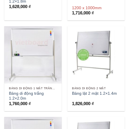
1.2×1.8m
1,628,000
₫
1200 x 1000mm
1,716,000
₫
BẢNG DI ĐỘNG 1 MẶT TRẮNG VIẾT BÚT
BẢNG DI ĐỘNG 2 MẶT
Bảng di động trắng
Bảng lật 2 mặt 1.2×1.4m
1.2×2.0m
1,760,000
₫
1,826,000
₫