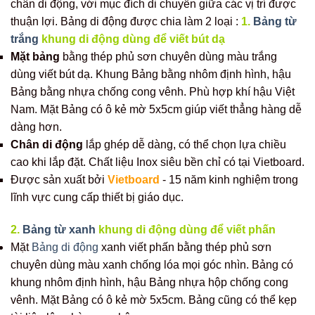
chân di động, với mục đích di chuyển giữa các vị trí được
thuận lợi. Bảng di động được chia làm 2 loại :
1.
Bảng từ
trắng
khung di động dùng để viết bút dạ
Mặt bảng
bằng thép phủ sơn chuyên dùng màu trắng
dùng viết bút dạ. Khung Bảng bằng nhôm định hình, hậu
Bảng bằng nhựa chống cong vênh. Phù hợp khí hậu Việt
Nam. Mặt Bảng có ô kẻ mờ 5x5cm giúp viết thẳng hàng dễ
dàng hơn.
Chân di động
lắp ghép dễ dàng, có thể chọn lựa chiều
cao khi lắp đặt. Chất liệu Inox siêu bền chỉ có tại Vietboard.
Được sản xuất bởi
Vietboard
- 15 năm kinh nghiệm trong
lĩnh vực cung cấp thiết bị giáo dục.
2.
Bảng từ xanh
khung di động dùng để viết phấn
Mặt
Bảng di động
xanh viết phấn bằng thép phủ sơn
chuyên dùng màu xanh chống lóa mọi góc nhìn. Bảng có
khung nhôm định hình, hậu Bảng nhựa hộp chống cong
vênh. Mặt Bảng có ô kẻ mờ 5x5cm. Bảng cũng có thể kẹp