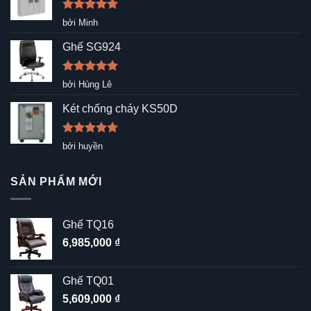
Được xếp
bởi Minh
hạng
5
5
sao
Ghế SG924
Được xếp
bởi Hùng Lê
hạng
5
5
sao
Két chống cháy KS50D
Được xếp
bởi huyền
hạng
5
5
sao
SẢN PHẨM MỚI
Ghế TQ16
6,985,000
₫
Ghế TQ01
5,609,000
₫