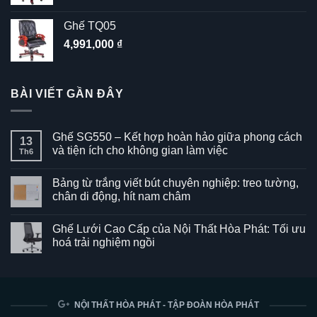
Ghế TQ05
4,991,000
₫
BÀI VIẾT GẦN ĐÂY
Ghế SG550 – Kết hợp hoàn hảo giữa phong cách
13
và tiện ích cho không gian làm việc
Th6
Không
có
Bảng từ trắng viết bút chuyên nghiệp: treo tường,
bình
luận
chân di động, hít nam châm
ở
Ghế
Không
SG550
có
Ghế Lưới Cao Cấp của Nội Thất Hòa Phát: Tối ưu
–
bình
Kết
luận
hoá trải nghiệm ngồi
hợp
ở
hoàn
Bảng
Không
hảo
từ
có
giữa
trắng
bình
phong
viết
luận
cách
bút
ở
và
chuyên
Ghế
NỘI THẤT HÒA PHÁT - TẬP ĐOÀN HÒA PHÁT
tiện
nghiệp:
Lưới