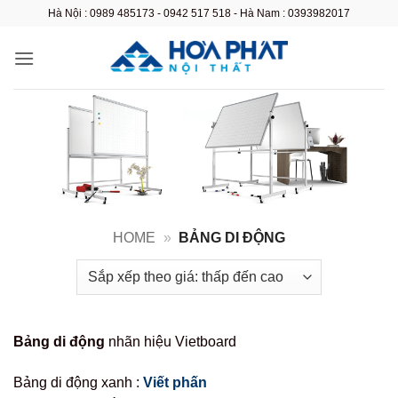
Bỏ
Hà Nội : 0989 485173 - 0942 517 518 - Hà Nam : 0393982017
qua
nội
dung
HOME
»
BẢNG DI ĐỘNG
Bảng di động
nhãn hiệu Vietboard
Bảng di động xanh :
Viết phấn