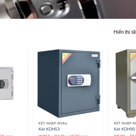
Hiển thị tấ
KÉT NHẬP KHẨU
KÉT NHẬP K
Két KDH53
Két KDH90