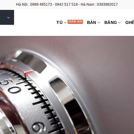
Hà Nội : 0989 485173 - 0942 517 518 - Hà Nam : 0393982017
TỦ
BÀN
BẢNG
GH