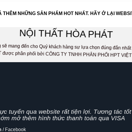
 THÊM NHỮNG SẢN PHẨM HOT NHẤT. HÃY Ở LẠI WEBSI
NỘI THẤT HÒA PHÁT
ọng sẽ mang đến cho Quý khách hàng sự lựa chọn đúng đắn n
 được phân phối bởi CÔNG TY TNHH PHÂN PHỐI HPT VIỆ
g nhanh,
n nghiệp, hình thức bán hàng Online đang dần 
 cập nhật thêm tính năng chia sẻ mạng xã hội