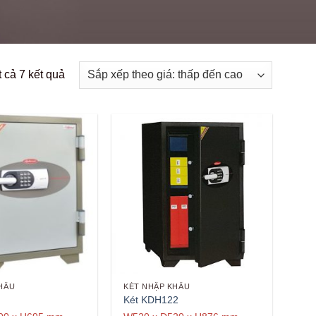
Đã
t cả 7 kết quả
sắp
xếp
theo
giá:
thấp
đến
cao
HẨU
KÉT NHẬP KHẨU
Két KDH122