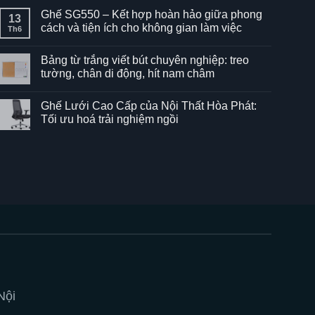
Ghế SG550 – Kết hợp hoàn hảo giữa phong
13
cách và tiện ích cho không gian làm việc
Th6
Không
có
Bảng từ trắng viết bút chuyên nghiệp: treo
bình
luận
tường, chân di động, hít nam châm
ở
Ghế
Không
SG550
có
Ghế Lưới Cao Cấp của Nội Thất Hòa Phát:
–
bình
Kết
luận
Tối ưu hoá trải nghiệm ngồi
hợp
ở
hoàn
Bảng
Không
hảo
từ
có
giữa
trắng
bình
phong
viết
luận
cách
bút
ở
và
chuyên
Ghế
tiện
nghiệp:
Lưới
ích
treo
Cao
cho
tường,
Cấp
không
chân
của
gian
di
Nội
làm
động,
Thất
việc
hít
Hòa
nam
Phát:
châm
Tối
ưu
hoá
trải
Nội
nghiệm
ngồi