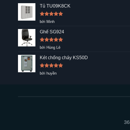
Tủ TU09K8CK
Được xếp
bởi Minh
hạng
5
5
sao
Ghế SG924
Được xếp
bởi Hùng Lê
hạng
5
5
sao
Két chống cháy KS50D
Được xếp
bởi huyền
hạng
5
5
sao
36