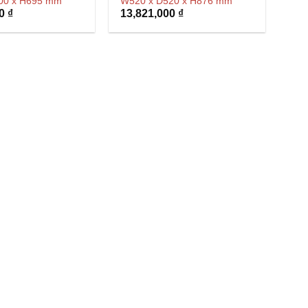
00 x H695 mm
W520 x D520 x H876 mm
00
₫
13,821,000
₫