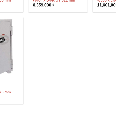
360 mm
W404 x D440 x H522 mm
W500 x D5
6,359,000
₫
11,601,0
876 mm