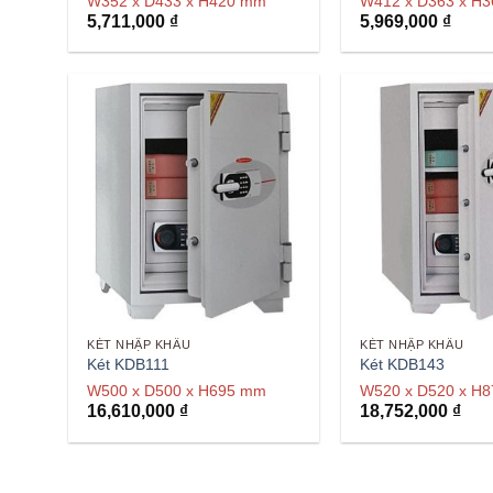
W352 x D433 x H420 mm
W412 x D363 x H
5,711,000
₫
5,969,000
₫
KÉT NHẬP KHẨU
KÉT NHẬP KHẨU
Két KDB111
Két KDB143
W500 x D500 x H695 mm
W520 x D520 x H
16,610,000
₫
18,752,000
₫